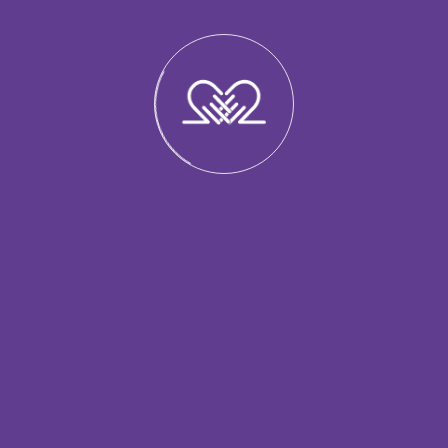
26.05.2026
-
Близькість і страх близькості
Я хочу стосунків — але коли вони
починаються, мені стає тривожно
У цій статті Ви дізнаєтесь: Чому тривога
виникає саме тоді, коли стосунки стають
реальними? Що стоїть за страхом