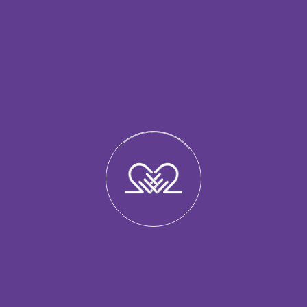
Терапію для пар проводять в нашому центрі
чи он-лайн, такі спеціалісти:
Антіпіна Ірина – вартість консультації 2600 грн
Саврацька Катерина – вартість консультації
1800 грн
тривалість 1 година 20 хвилин