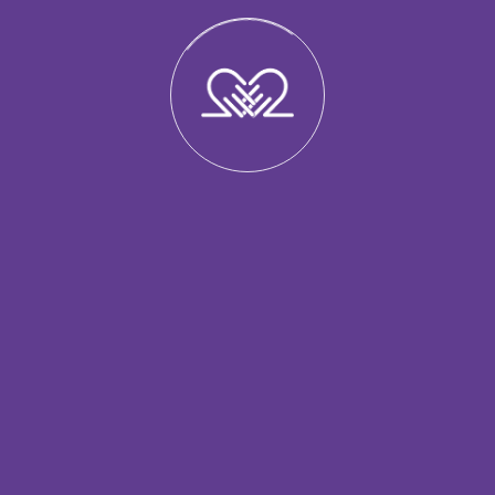
те, що іноді ви комусь не подобаєтесь.
Рекомендація від психолога
Яни
Сидоренко
:
“Любов, яка зникає після першої незгоди, — це
не любов. Це залежність від ролі”.
Сценарій “будь хорошою” часто формувався як
спосіб зберегти зв’язок і безпеку. І він колись
допоміг вам вижити.
Але доросле життя дозволяє більше свободи.
Ви можете залишатися теплою, уважною
людиною — і водночас обирати себе.
У психологічному центрі DopomogaЄ ми
працюємо з темами сепарації, внутрішніх
сценаріїв, провини та формування здорових
меж. Тут вас не засудять за страх бути
“незручною”. Ми допомагаємо поступово
повернути собі право бути собою.