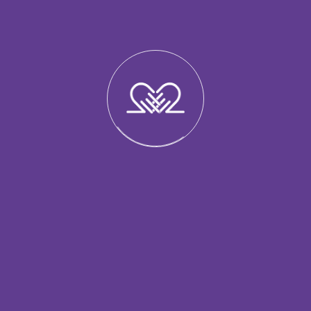
мені треба облаштувати нове життя» — «сьогодні я
ома».
ихання, йога, короткі медитації.
дчути прогрес.
оли ви відзначаєте навіть маленькі досягнення,
одить. Це створює новий фундамент безпеки».
 радника допоможе оптимізувати витрати чи
гар тривоги й допомагає відновити відчуття
рто дізнатися про програми підтримки в громаді